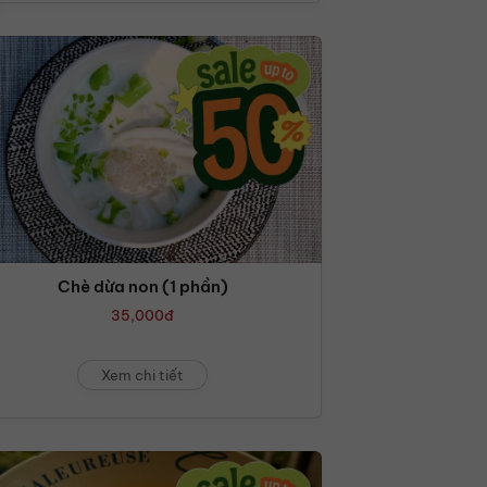
Chè dừa non (1 phần)
35,000
đ
Xem chi tiết