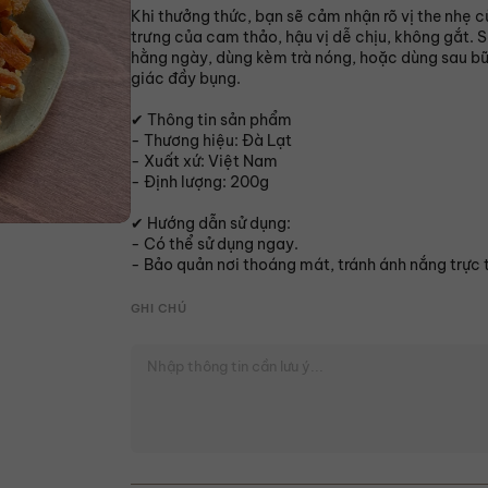
Khi thưởng thức, bạn sẽ cảm nhận rõ vị the nhẹ 
trưng của cam thảo, hậu vị dễ chịu, không gắt. 
hằng ngày, dùng kèm trà nóng, hoặc dùng sau b
giác đầy bụng.
✔ Thông tin sản phẩm
- Thương hiệu: Đà Lạt
- Xuất xứ: Việt Nam
- Định lượng: 200g
✔ Hướng dẫn sử dụng:
- Có thể sử dụng ngay.
- Bảo quản nơi thoáng mát, tránh ánh nắng trực 
GHI CHÚ