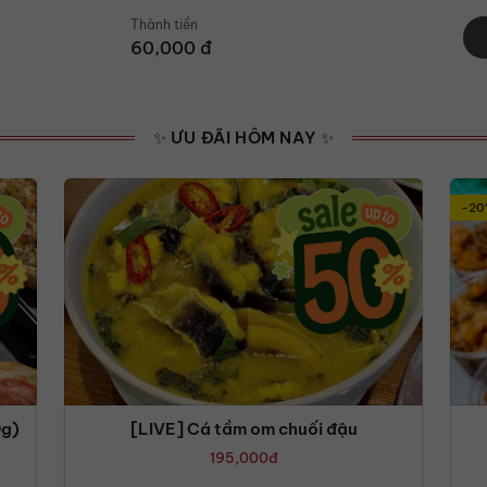
Thành tiền
60,000
đ
✨ ƯU ĐÃI HÔM NAY ✨
-20
0g)
[LIVE] Cá tầm om chuối đậu
195,000
đ