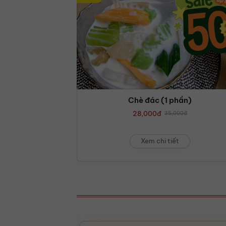
Chè đác (1 phần)
28,000
đ
35,000
đ
Xem chi tiết