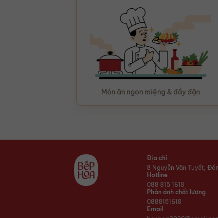
Món ăn ngon miệng & đầy đặn
Địa chỉ
8 Nguyễn Văn Tuyết, Đố
Hotline
088 815 1618
Phản ánh chất lượng
0888151618
Email