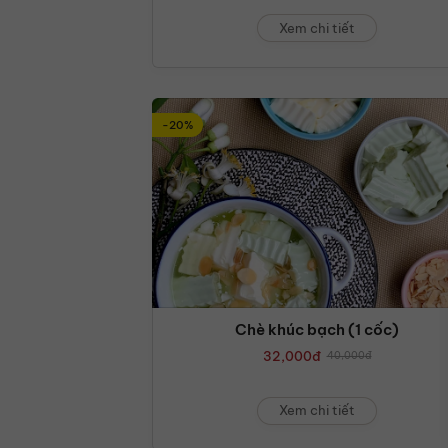
Xem chi tiết
-20%
Chè khúc bạch (1 cốc)
32,000
đ
40,000
đ
Xem chi tiết