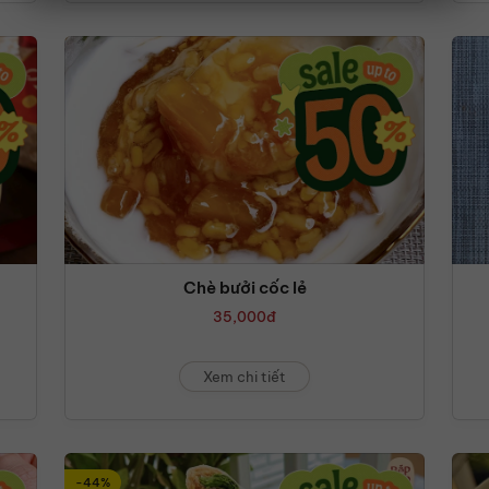
Chè bưởi cốc lẻ
35,000
đ
Xem chi tiết
-44%