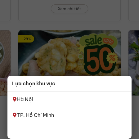
Xem chi tiết
-29%
Lựa chọn khu vực
Hà Nội
Chả cá thu pha mực (500g)
195,000
đ
275,000
đ
TP. Hồ Chí Minh
Xem chi tiết