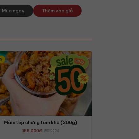
Mua ngay
Thêm vào giỏ
%
Mắm tép chưng tôm khô (300g)
156,000
đ
195,000
đ