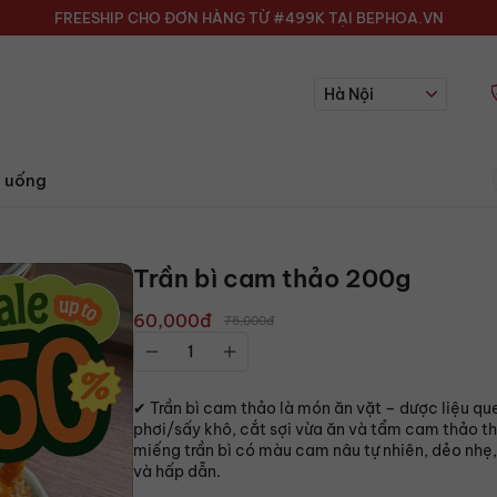
FREESHIP CHO ĐƠN HÀNG TỪ #499K TẠI BEPHOA.VN
Hà Nội
 uống
Trần bì cam thảo 200g
60,000đ
75,000đ
✔ Trần bì cam thảo là món ăn vặt – dược liệu qu
phơi/sấy khô, cắt sợi vừa ăn và tẩm cam thảo t
miếng trần bì có màu cam nâu tự nhiên, dẻo nhẹ,
và hấp dẫn.