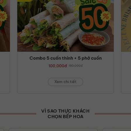
Combo 5 cuốn thính + 5 phở cuốn
100,000
đ
180,000
đ
Xem chi tiết
VÌ SAO THỰC KHÁCH
CHỌN BẾP HOA