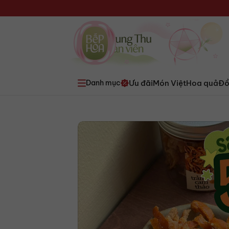
Ưu đãi
Món Việt
Hoa quả
Đồ
Danh mục