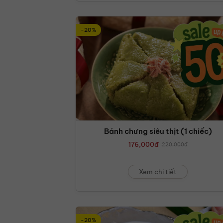
-20%
Bánh chưng siêu thịt (1 chiếc)
176,000
đ
220,000
đ
Xem chi tiết
-20%