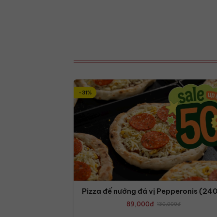
-31%
Pizza đế nướng đá vị Pepperonis (24
89,000
đ
130,000
đ