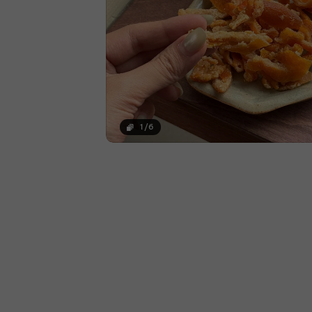
1
/
6