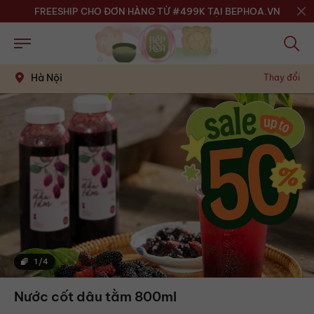
FREESHIP CHO ĐƠN HÀNG TỪ #499K TẠI BEPHOA.VN
Hà Nội
Thay đổi
1
/
4
Nước cốt dâu tằm 800ml