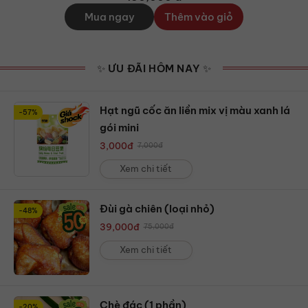
Mua ngay
Thêm vào giỏ
✨ ƯU ĐÃI HÔM NAY ✨
Hạt ngũ cốc ăn liền mix vị màu xanh lá
-57%
gói mini
3,000
đ
7,000
đ
Xem chi tiết
Đùi gà chiên (loại nhỏ)
-48%
39,000
đ
75,000
đ
Xem chi tiết
Chè đác (1 phần)
-20%