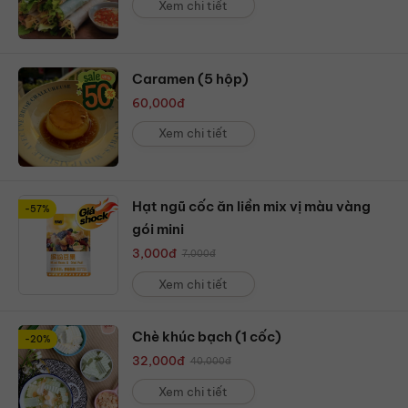
Xem chi tiết
Caramen (5 hộp)
60,000
đ
Xem chi tiết
Hạt ngũ cốc ăn liền mix vị màu vàng
-57%
gói mini
3,000
đ
7,000
đ
Xem chi tiết
Chè khúc bạch (1 cốc)
-20%
32,000
đ
40,000
đ
Xem chi tiết