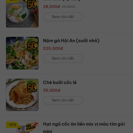
28,000
đ
35,000
đ
Xem chi tiết
Nộm gà Hội An (suất nhỏ)
225,000
đ
Xem chi tiết
Chè bưởi cốc lẻ
35,000
đ
Xem chi tiết
Hạt ngũ cốc ăn liền mix vị màu tím gói
-57%
mini