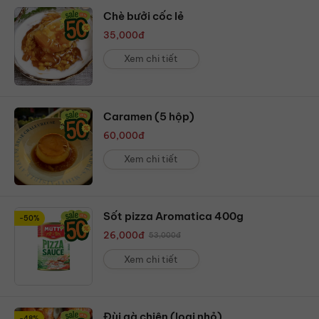
Chè bưởi cốc lẻ
35,000
đ
Xem chi tiết
Caramen (5 hộp)
60,000
đ
Xem chi tiết
Sốt pizza Aromatica 400g
-50%
26,000
đ
53,000
đ
Xem chi tiết
Đùi gà chiên (loại nhỏ)
-48%