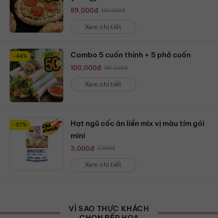
89,000
đ
130,000
đ
Xem chi tiết
Combo 5 cuốn thính + 5 phở cuốn
-44%
100,000
đ
180,000
đ
Xem chi tiết
Hạt ngũ cốc ăn liền mix vị màu tím gói
-57%
mini
3,000
đ
7,000
đ
Xem chi tiết
VÌ SAO THỰC KHÁCH
CHỌN BẾP HOA