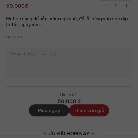
50,000đ
Mẹt tre dùng để sắp mâm ngũ quả, đồ lễ, cúng vào các dịp
lễ Tết, ngày rằm...
GHI CHÚ
Thành tiền
50,000
đ
Mua ngay
Thêm vào giỏ
✨ ƯU ĐÃI HÔM NAY ✨