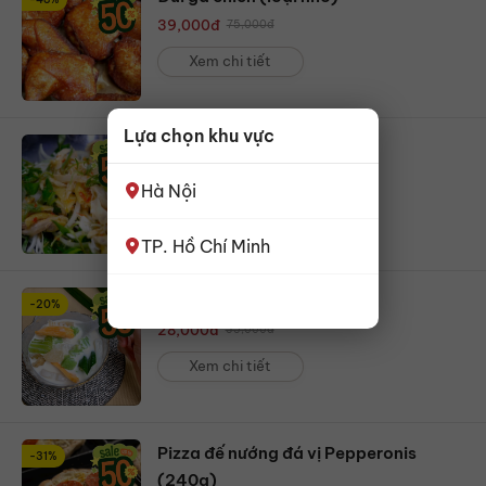
39,000
đ
75,000
đ
Xem chi tiết
Lựa chọn khu vực
Nộm gà Hội An (suất nhỏ)
225,000
đ
Hà Nội
Xem chi tiết
TP. Hồ Chí Minh
Chè đác (1 phần)
-20%
28,000
đ
35,000
đ
Xem chi tiết
Pizza đế nướng đá vị Pepperonis
-31%
(240g)