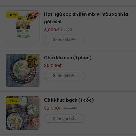
Hạt ngũ cốc ăn liền mix vị màu xanh lá
-57%
gói mini
3,000
đ
7,000
đ
Xem chi tiết
Chè dừa non (1 phần)
35,000
đ
Xem chi tiết
Chè khúc bạch (1 cốc)
-20%
32,000
đ
40,000
đ
Xem chi tiết