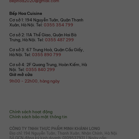
bephoa2020@gmail.com
Bếp Hoa Cuisine
Cơ sở 1: 194 Nguyễn Tuân, Quận Thanh
Xuân, Hà Nội. Tel:
0355 354 799
Cơ sở 2: 11A Thể Giao, Quận Hai Bà
Trưng, Hà Nội. Tel:
0355 487 299
Cơ sở 3: 67 Trung Hoà, Quận Cầu Giấy,
Hà Nội. Tel:
0355 890 799
Cơ sở 4: 2F Quang Trung, Hoàn Kiếm, Hà
Nội. Tel:
0355 840 299
Giờ mở cửa
9h00 - 22h00, hàng ngày
© 2021 Bếp Hoa
Chính sách hoạt động
Chính sách bảo mật thông tin
CÔNG TY TNHH THỰC PHẨM MINH KHÁNH LONG
Địa chỉ: 194 Nguyễn Tuân, Thanh Xuân, Nhân Chính, Hà Nội
Số GCN đăng ký kinh doanh: 0109537931 | Ngày cấp: