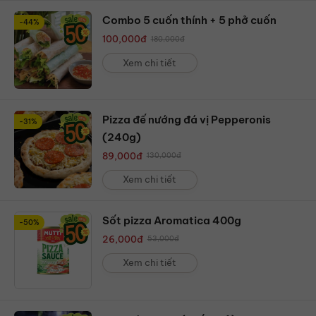
Combo 5 cuốn thính + 5 phở cuốn
-44%
100,000
đ
180,000
đ
Xem chi tiết
Pizza đế nướng đá vị Pepperonis
-31%
(240g)
89,000
đ
130,000
đ
Xem chi tiết
Sốt pizza Aromatica 400g
-50%
26,000
đ
53,000
đ
Xem chi tiết