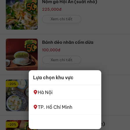
Nộm gà Hội An (suất nhỏ)
225,000
đ
Xem chi tiết
Bánh dẻo nhân cốm dừa
100,000
đ
Xem chi tiết
Lựa chọn khu vực
Chè khúc bạch (1 cốc)
-20%
32,000
đ
40,000
đ
Hà Nội
Xem chi tiết
TP. Hồ Chí Minh
Bánh chưng siêu thịt (1 chiếc)
-20%