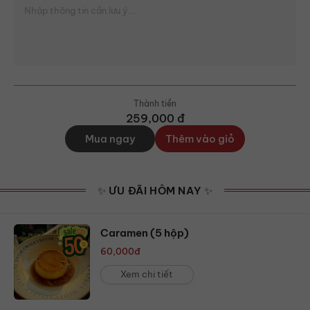
Thành tiền
259,000
đ
Mua ngay
Thêm vào giỏ
✨ ƯU ĐÃI HÔM NAY ✨
Caramen (5 hộp)
60,000
đ
Xem chi tiết