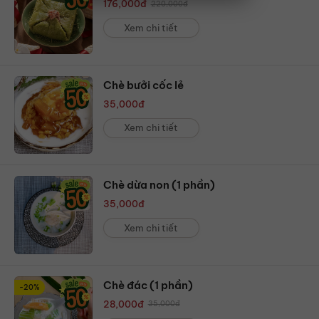
176,000
đ
220,000
đ
Xem chi tiết
Chè bưởi cốc lẻ
35,000
đ
Xem chi tiết
Chè dừa non (1 phần)
35,000
đ
Xem chi tiết
Chè đác (1 phần)
-20%
28,000
đ
35,000
đ