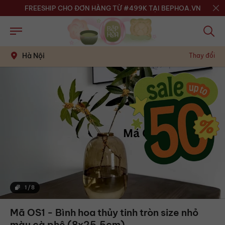
FREESHIP CHO ĐƠN HÀNG TỪ #499K TẠI BEPHOA.VN
Hà Nội
Thay đổi
1
/
8
Mã OS1 - Bình hoa thủy tinh tròn size nhỏ
màu cà phê (8x25.5cm)