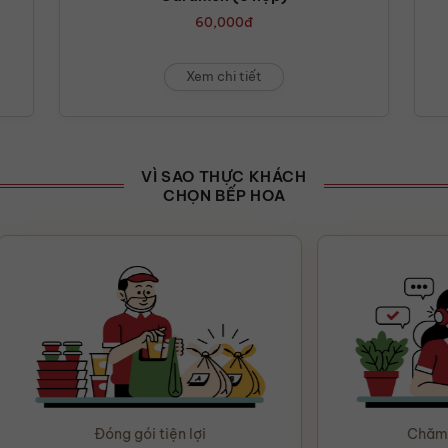
60,000
đ
Xem chi tiết
VÌ SAO THỰC KHÁCH
CHỌN BẾP HOA
ng gói tiện lợi
Chăm sóc tận tâm