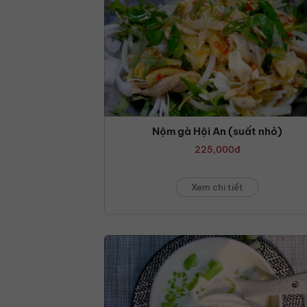
Nộm gà Hội An (suất nhỏ)
225,000
đ
Xem chi tiết