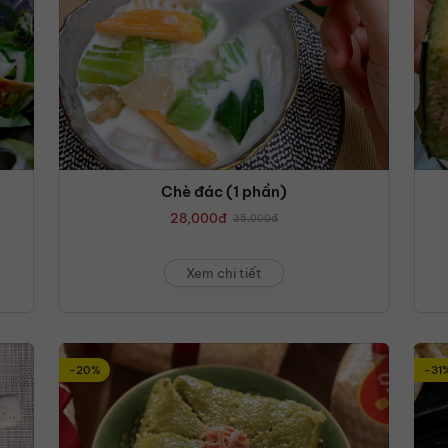
Chè đác (1 phần)
28,000
đ
35,000
đ
Xem chi tiết
-20%
-31