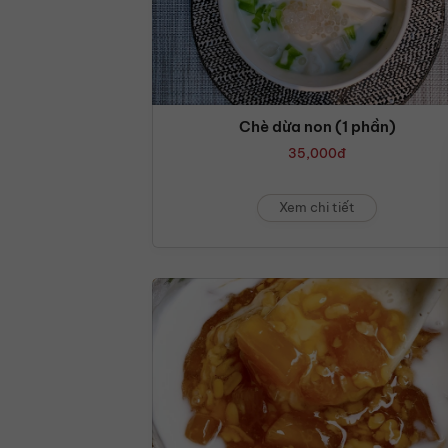
Chè dừa non (1 phần)
35,000
đ
Xem chi tiết