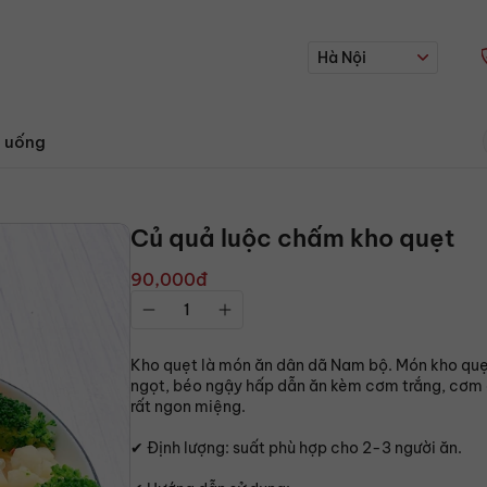
Hà Nội
 uống
Củ quả luộc chấm kho quẹt
90,000đ
Kho quẹt là món ăn dân dã Nam bộ. Món kho quẹ
ngọt, béo ngậy hấp dẫn ăn kèm cơm trắng, cơm
rất ngon miệng.
✔ Định lượng: suất phù hợp cho 2-3 người ăn.