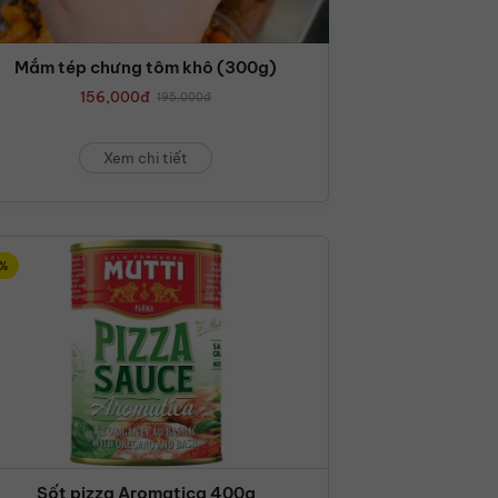
Mắm tép chưng tôm khô (300g)
156,000
đ
195,000
đ
Xem chi tiết
%
Sốt pizza Aromatica 400g