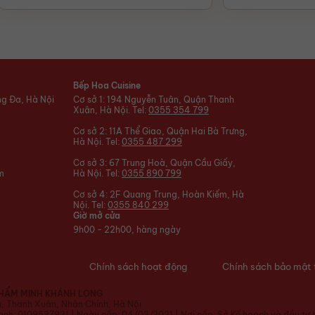
Bếp Hoa Cuisine
ng Đa, Hà Nội
Cơ sở 1: 194 Nguyễn Tuân, Quận Thanh
Xuân, Hà Nội. Tel:
0355 354 799
Cơ sở 2: 11A Thể Giao, Quận Hai Bà Trưng,
Hà Nội. Tel:
0355 487 299
Cơ sở 3: 67 Trung Hoà, Quận Cầu Giấy,
m
Hà Nội. Tel:
0355 890 799
Cơ sở 4: 2F Quang Trung, Hoàn Kiếm, Hà
Nội. Tel:
0355 840 299
Giờ mở cửa
9h00 - 22h00, hàng ngày
Chính sách hoạt động
Chính sách bảo mật 
HẨM MINH KHÁNH LONG
n, Thanh Xuân, Nhân Chính, Hà Nội
nh: 0109537931 | Ngày cấp: 04/03/2021 | Nơi cấp: Sở Kế hoạch và đầu tư 