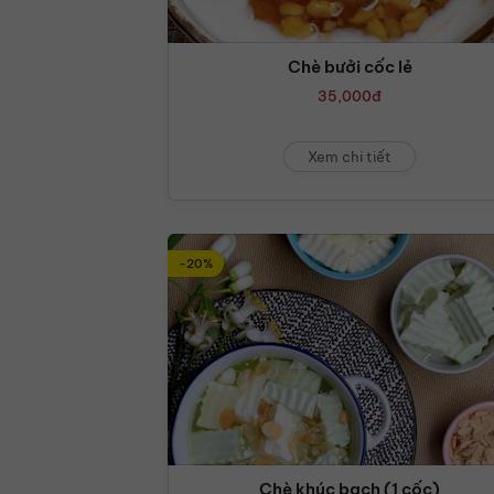
Chè bưởi cốc lẻ
35,000
đ
Xem chi tiết
-20%
Chè khúc bạch (1 cốc)