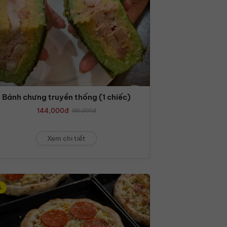
Bánh chưng truyền thống (1 chiếc)
144,000
đ
180,000
đ
Xem chi tiết
%