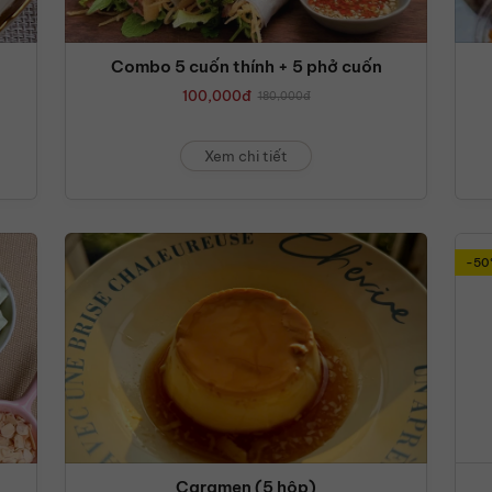
Combo 5 cuốn thính + 5 phở cuốn
100,000
đ
180,000
đ
Xem chi tiết
-50
Caramen (5 hộp)