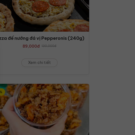
zza đế nướng đá vị Pepperonis (240g)
89,000
đ
130,000
đ
Xem chi tiết
%