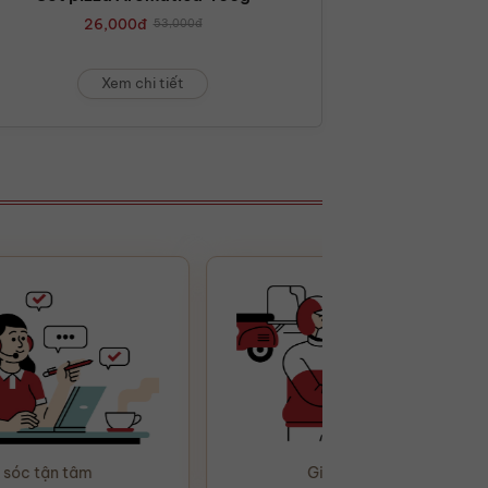
26,000
đ
53,000
đ
Xem chi tiết
Giao hàng tận nơi