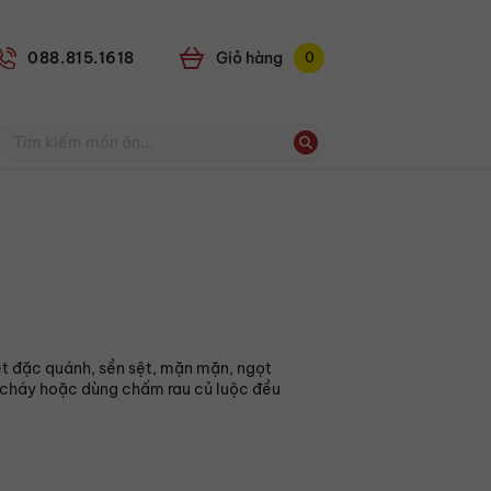
088.815.1618
Giỏ
0
t đặc quánh, sền sệt, mặn mặn, ngọt
 cháy hoặc dùng chấm rau củ luộc đều