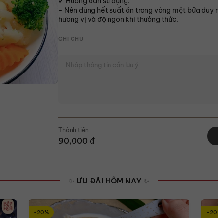
✔ Hướng dẫn sử dụng:
- Nên dùng hết suất ăn trong vòng một bữa duy 
hương vị và độ ngon khi thưởng thức.
GHI CHÚ
Thành tiền
90,000
đ
✨ ƯU ĐÃI HÔM NAY ✨
-20%
-20