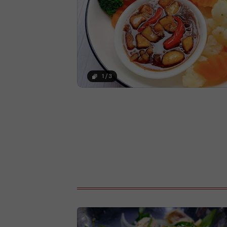
1
/
3