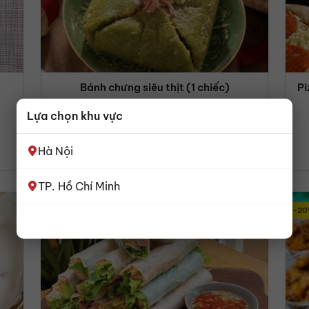
Bánh chưng siêu thịt (1 chiếc)
Pi
176,000
đ
220,000
đ
Lựa chọn khu vực
Xem chi tiết
Hà Nội
TP. Hồ Chí Minh
-44%
-20