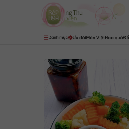
Ưu đãi
Món Việt
Hoa quả
Đồ
Danh mục