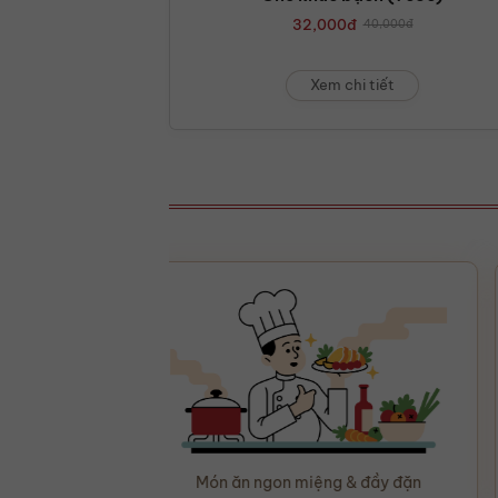
32,000
đ
40,000
đ
Xem chi tiết
Món ăn ngon miệng & đầy đặn
Đó