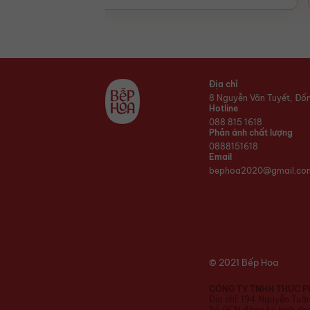
Địa chỉ
8 Nguyễn Văn Tuyết, Đố
Hotline
088 815 1618
Phản ánh chất lượng
0888151618
Email
bephoa2020@gmail.co
© 2021 Bếp Hoa
CÔNG TY TNHH THỰC P
Địa chỉ: 194 Nguyễn Tuâ
Số GCN đăng ký kinh doa