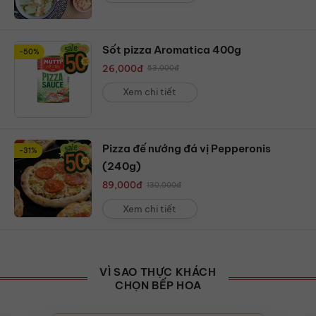
Sốt pizza Aromatica 400g
-50%
26,000
đ
53,000
đ
Xem chi tiết
Pizza đế nướng đá vị Pepperonis
-31%
(240g)
89,000
đ
130,000
đ
Xem chi tiết
VÌ SAO THỰC KHÁCH
CHỌN BẾP HOA