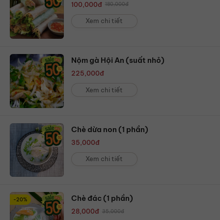
100,000
đ
180,000
đ
Xem chi tiết
Nộm gà Hội An (suất nhỏ)
225,000
đ
Xem chi tiết
Chè dừa non (1 phần)
35,000
đ
Xem chi tiết
Chè đác (1 phần)
-20%
28,000
đ
35,000
đ