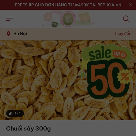
FREESHIP CHO ĐƠN HÀNG TỪ #499K TẠI BEPHOA.VN
Hà Nội
Thay đổi
1
/
1
Chuối sấy 300g