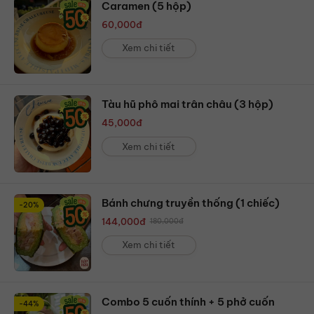
Caramen (5 hộp)
60,000
đ
Xem chi tiết
Tàu hũ phô mai trân châu (3 hộp)
45,000
đ
Xem chi tiết
Bánh chưng truyền thống (1 chiếc)
-20%
144,000
đ
180,000
đ
Xem chi tiết
Combo 5 cuốn thính + 5 phở cuốn
-44%