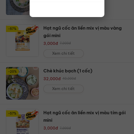
Xem chi tiết
Hạt ngũ cốc ăn liền mix vị màu vàng
-57%
gói mini
3,000
đ
7,000
đ
Xem chi tiết
Chè khúc bạch (1 cốc)
-20%
32,000
đ
40,000
đ
Xem chi tiết
Hạt ngũ cốc ăn liền mix vị màu tím gói
-57%
mini
3,000
đ
7,000
đ