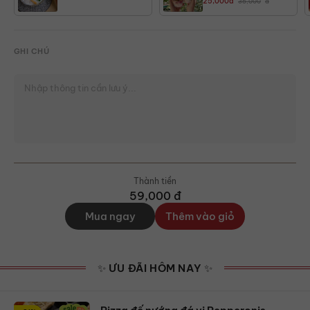
25,000
đ
35,000
đ
GHI CHÚ
Thành tiền
59,000
đ
Mua ngay
Thêm vào giỏ
✨ ƯU ĐÃI HÔM NAY ✨