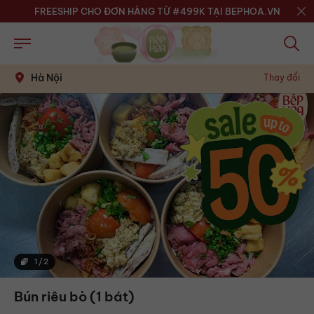
FREESHIP CHO ĐƠN HÀNG TỪ #499K TẠI BEPHOA.VN
Hà Nội
Thay đổi
1
/
2
Bún riêu bò (1 bát)