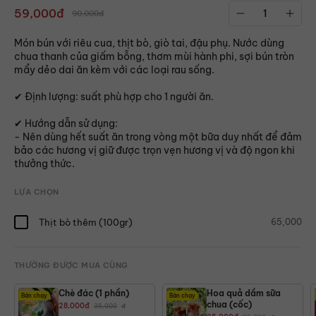
59,000đ
90,000đ
Món bún với riêu cua, thịt bò, giò tai, đậu phụ. Nước dùng
chua thanh của giấm bỗng, thơm mùi hành phi, sợi bún tròn
mẩy dẻo dai ăn kèm với các loại rau sống.
✔ Định lượng: suất phù hợp cho 1 người ăn.
✔ Hướng dẫn sử dụng:
- Nên dùng hết suất ăn trong vòng một bữa duy nhất để đảm
bảo các hương vị giữ được trọn vẹn hương vị và độ ngon khi
thưởng thức.
LỰA CHỌN
Thịt bò thêm (100gr)
65,000
THƯỜNG ĐƯỢC MUA CÙNG
Chè đác (1 phần)
Hoa quả dầm sữa
Bán chạy
Bán chạy
chua (cốc)
28,000
đ
35,000
đ