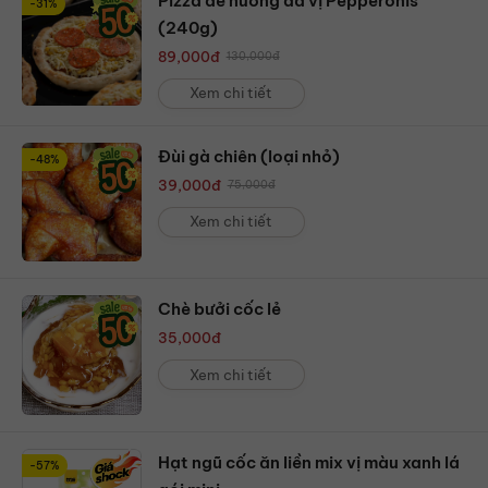
Pizza đế nướng đá vị Pepperonis
-31%
(240g)
89,000
đ
130,000
đ
Xem chi tiết
Đùi gà chiên (loại nhỏ)
-48%
39,000
đ
75,000
đ
Xem chi tiết
Chè bưởi cốc lẻ
35,000
đ
Xem chi tiết
Hạt ngũ cốc ăn liền mix vị màu xanh lá
-57%