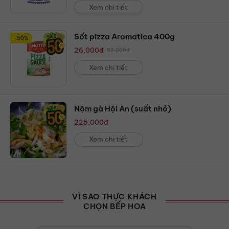
Xem chi tiết
Sốt pizza Aromatica 400g
-50%
26,000
đ
53,000
đ
Xem chi tiết
Nộm gà Hội An (suất nhỏ)
225,000
đ
Xem chi tiết
VÌ SAO THỰC KHÁCH
CHỌN BẾP HOA