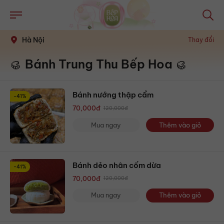
Hà Nội
Thay đổi
🥮 Bánh Trung Thu Bếp Hoa 🥮
Bánh nướng thập cẩm
-41%
70,000
đ
120,000
đ
Mua ngay
Thêm vào giỏ
Bánh dẻo nhân cốm dừa
-41%
70,000
đ
120,000
đ
Mua ngay
Thêm vào giỏ