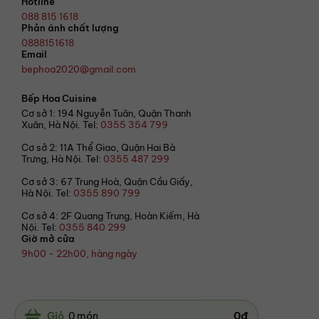
Hotline
088 815 1618
Phản ánh chất lượng
0888151618
Email
bephoa2020@gmail.com
Bếp Hoa Cuisine
Cơ sở 1: 194 Nguyễn Tuân, Quận Thanh
Xuân, Hà Nội. Tel:
0355 354 799
Cơ sở 2: 11A Thể Giao, Quận Hai Bà
Trưng, Hà Nội. Tel:
0355 487 299
Cơ sở 3: 67 Trung Hoà, Quận Cầu Giấy,
Hà Nội. Tel:
0355 890 799
Cơ sở 4: 2F Quang Trung, Hoàn Kiếm, Hà
Nội. Tel:
0355 840 299
Giờ mở cửa
9h00 - 22h00, hàng ngày
© 2021 Bếp Hoa
0
đ
Giỏ
0
món