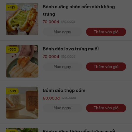
Bánh nướng nhân cốm dừa không
-41%
trứng
70,000
đ
120,000
đ
Mua ngay
Thêm vào giỏ
Bánh dẻo lava trứng muối
-53%
70,000
đ
150,000
đ
Mua ngay
Thêm vào giỏ
Bánh dẻo thập cẩm
-50%
60,000
đ
120,000
đ
Mua ngay
Thêm vào giỏ
Bánh nướng thập cẩm trứng muối