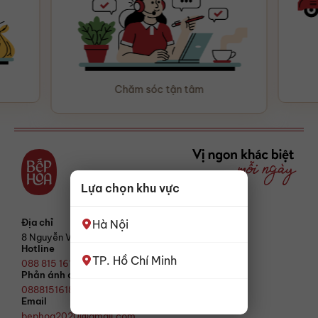
Chăm sóc tận tâm
Lựa chọn khu vực
Địa chỉ
Hà Nội
8 Nguyễn Văn Tuyết, Đống Đa, Hà Nội
Hotline
TP. Hồ Chí Minh
088 815 1618
Phản ánh chất lượng
0888151618
Email
bephoa2020@gmail.com