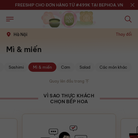
FREESHIP CHO ĐƠN HÀNG TỪ #499K TẠI BEPHOA.VN
Hà Nội
Thay đổi
Mì & miến
Sashimi
Mì & miến
Cơm
Salad
Các món khác
Quay lên đầu trang
VÌ SAO THỰC KHÁCH
CHỌN BẾP HOA