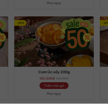
Mua ngay
-50%
-20
Cam Úc sấy 200g
142,500
đ
285,000
đ
Thêm vào giỏ
Mua ngay