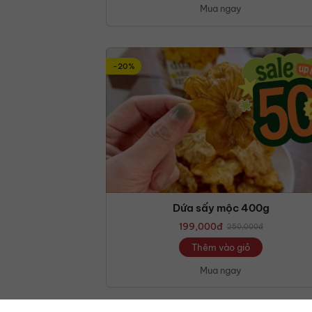
Mua ngay
-20%
Dứa sấy mộc 400g
199,000
đ
250,000
đ
Thêm vào giỏ
Mua ngay