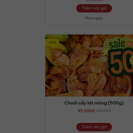
Thêm vào giỏ
Mua ngay
-17%
Chuối sấy lát mỏng (500g)
99,000
đ
120,000
đ
Thêm vào giỏ