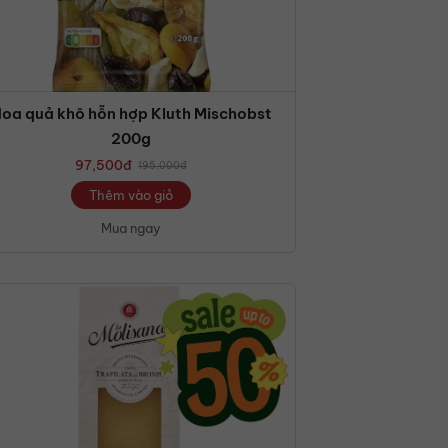
oa quả khô hỗn hợp Kluth Mischobst
200g
97,500
đ
195,000
đ
Thêm vào giỏ
Mua ngay