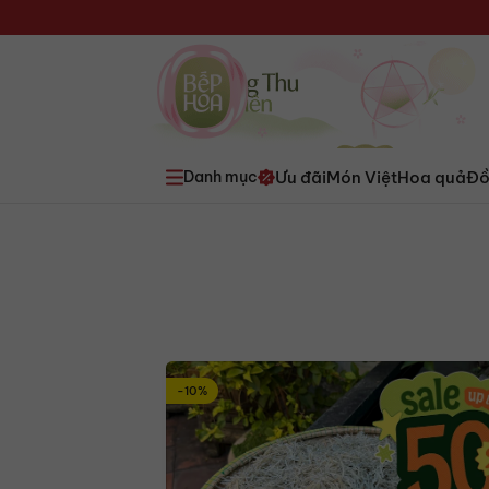
Ưu đãi
Món Việt
Hoa quả
Đồ
Danh mục
-10%