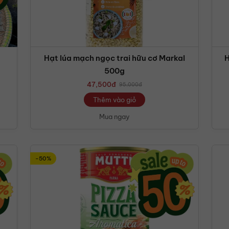
Hạt lúa mạch ngọc trai hữu cơ Markal
H
500g
47,500
đ
95,000
đ
Thêm vào giỏ
Mua ngay
-50%