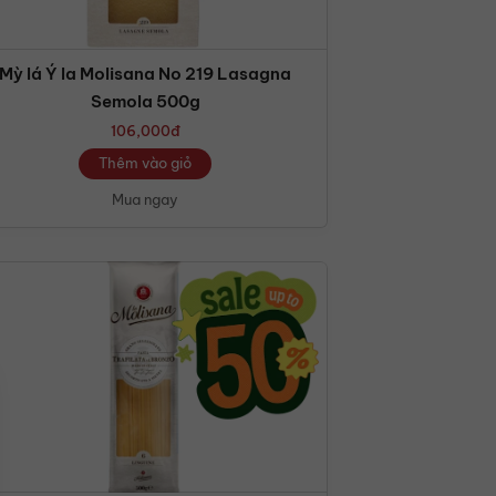
Mỳ lá Ý la Molisana No 219 Lasagna
Semola 500g
106,000
đ
Thêm vào giỏ
Mua ngay