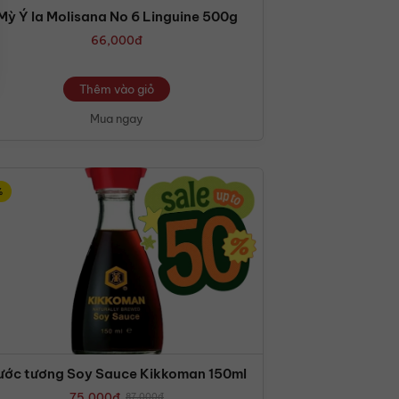
Mỳ Ý la Molisana No 6 Linguine 500g
66,000
đ
Thêm vào giỏ
Mua ngay
%
ước tương Soy Sauce Kikkoman 150ml
75,000
đ
87,000
đ