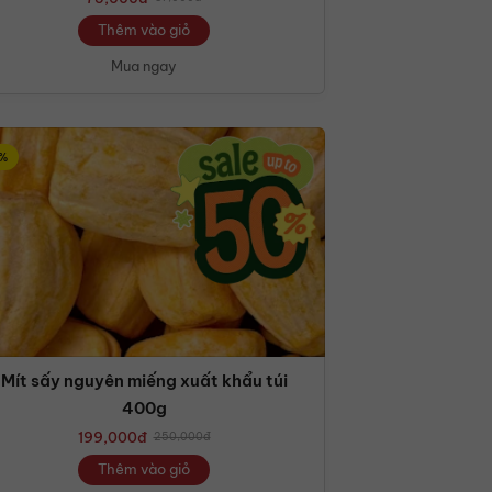
Thêm vào giỏ
Mua ngay
%
Mít sấy nguyên miếng xuất khẩu túi
400g
199,000
đ
250,000
đ
Thêm vào giỏ