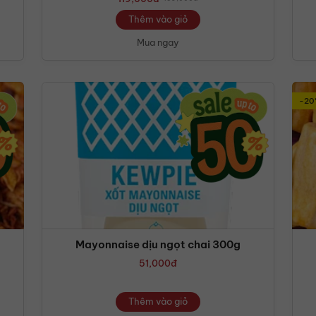
Thêm vào giỏ
Mua ngay
-20
Mayonnaise dịu ngọt chai 300g
51,000
đ
Thêm vào giỏ