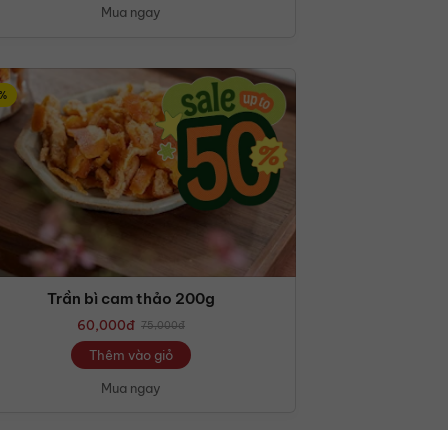
Mua ngay
%
Trần bì cam thảo 200g
60,000
đ
75,000
đ
Thêm vào giỏ
Mua ngay