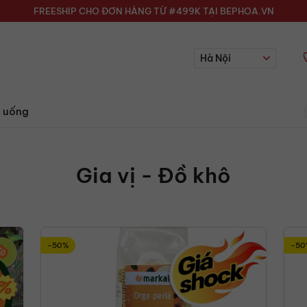
FREESHIP CHO ĐƠN HÀNG TỪ #499K TẠI BEPHOA.VN
Hà Nội
 uống
Gia vị - Đồ khô
-50%
-50