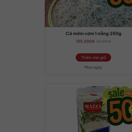
Cá mờm cơm 1 nắng 250g
135,000
đ
150,000
đ
Thêm vào giỏ
Mua ngay