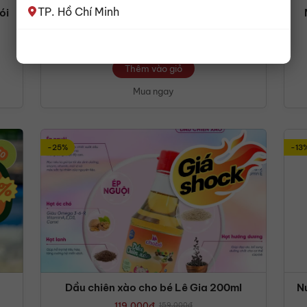
TP. Hồ Chí Minh
ói
Mỳ Ý la Molisana Al Nero di Seppia gói
500g
117,000
đ
Thêm vào giỏ
Mua ngay
-25%
-13
Dầu chiên xào cho bé Lê Gia 200ml
N
119,000
đ
159,000
đ