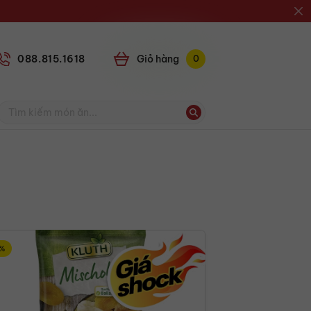
088.815.1618
Giỏ
0
%