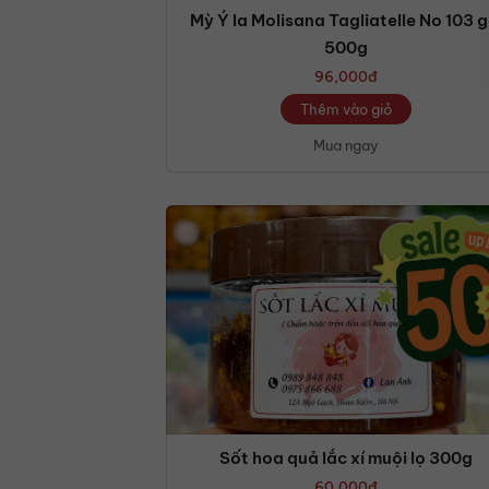
Mỳ Ý la Molisana Tagliatelle No 103 g
500g
96,000
đ
Thêm vào giỏ
Mua ngay
Sốt hoa quả lắc xí muội lọ 300g
60,000
đ