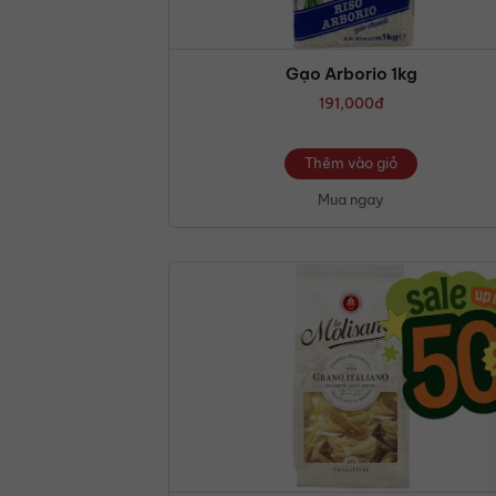
Gạo Arborio 1kg
191,000
đ
Thêm vào giỏ
Mua ngay