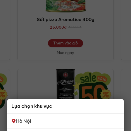
Sốt pizza Aromatica 400g
26,000
đ
53,000
đ
Thêm vào giỏ
Mua ngay
Lựa chọn khu vực
Hà Nội