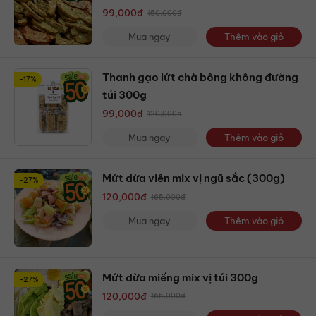
99,000
đ
150,000
đ
Mua ngay
Thêm vào giỏ
Thanh gạo lứt chà bông không đường
-17%
túi 300g
99,000
đ
120,000
đ
Mua ngay
Thêm vào giỏ
Mứt dừa viên mix vị ngũ sắc (300g)
-27%
120,000
đ
165,000
đ
Mua ngay
Thêm vào giỏ
Mứt dừa miếng mix vị túi 300g
-27%
120,000
đ
165,000
đ