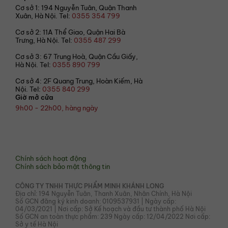
Cơ sở 1: 194 Nguyễn Tuân, Quận Thanh
Xuân, Hà Nội. Tel:
0355 354 799
Cơ sở 2: 11A Thể Giao, Quận Hai Bà
Trưng, Hà Nội. Tel:
0355 487 299
Cơ sở 3: 67 Trung Hoà, Quận Cầu Giấy,
Hà Nội. Tel:
0355 890 799
Cơ sở 4: 2F Quang Trung, Hoàn Kiếm, Hà
Nội. Tel:
0355 840 299
Giờ mở cửa
9h00 - 22h00, hàng ngày
© 2021 Bếp Hoa
Chính sách hoạt động
Chính sách bảo mật thông tin
CÔNG TY TNHH THỰC PHẨM MINH KHÁNH LONG
Địa chỉ: 194 Nguyễn Tuân, Thanh Xuân, Nhân Chính, Hà Nội
Số GCN đăng ký kinh doanh: 0109537931 | Ngày cấp:
04/03/2021 | Nơi cấp: Sở Kế hoạch và đầu tư thành phố Hà Nội
Số GCN an toàn thực phẩm: 239 Ngày cấp: 12/04/2022 Nơi cấp:
Sở y tế Hà Nội