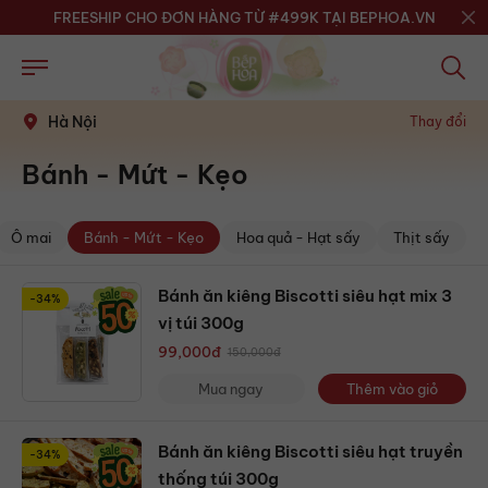
FREESHIP CHO ĐƠN HÀNG TỪ #499K TẠI BEPHOA.VN
Hà Nội
Thay đổi
Bánh - Mứt - Kẹo
Ô mai
Bánh - Mứt - Kẹo
Hoa quả - Hạt sấy
Thịt sấy
Bánh ăn kiêng Biscotti siêu hạt mix 3
-34%
vị túi 300g
99,000
đ
150,000
đ
Mua ngay
Thêm vào giỏ
Bánh ăn kiêng Biscotti siêu hạt truyền
-34%
thống túi 300g