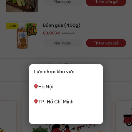
Mua ngay
Thêm vào giỏ
Bánh gấu (400g)
-20%
60,000
đ
75,000
đ
Mua ngay
Thêm vào giỏ
Quay lên đầu trang
Lựa chọn khu vực
VÌ SAO THỰC KHÁCH
CHỌN BẾP HOA
Hà Nội
TP. Hồ Chí Minh