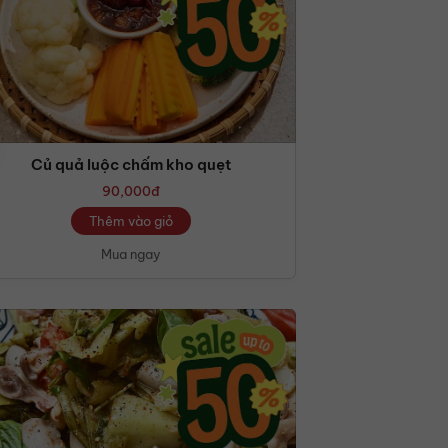
Củ quả luộc chấm kho quẹt
90,000
đ
Thêm vào giỏ
Mua ngay