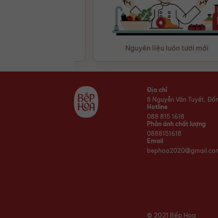
hàng tận nơi
Nguyên liệu luôn tươi mới
Địa chỉ
8 Nguyễn Văn Tuyết, Đố
Hotline
088 815 1618
Phản ánh chất lượng
0888151618
Email
bephoa2020@gmail.co
© 2021 Bếp Hoa