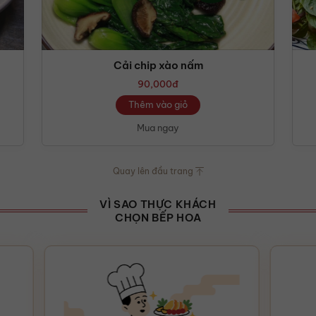
Cải chip xào nấm
90,000
đ
Thêm vào giỏ
Mua ngay
Quay lên đầu trang
VÌ SAO THỰC KHÁCH
CHỌN BẾP HOA