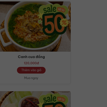
Canh cua đồng
120,000
đ
Thêm vào giỏ
Mua ngay