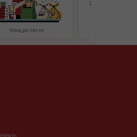
Đóng gói tiện lợi
Chăm sóc tận 
thông tin