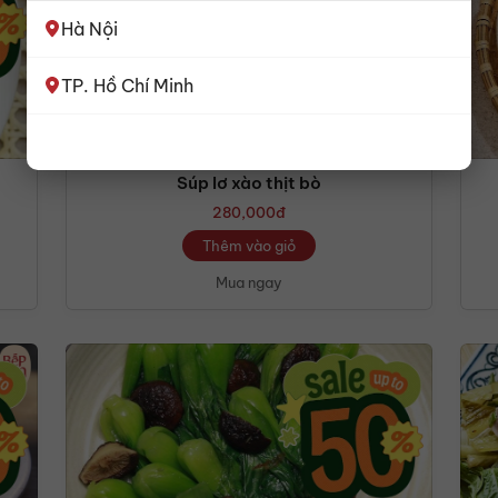
Hà Nội
TP. Hồ Chí Minh
Súp lơ xào thịt bò
280,000
đ
Thêm vào giỏ
Mua ngay