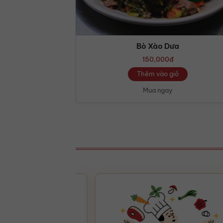
Bò Xào Dưa
150,000
đ
Thêm vào giỏ
Mua ngay