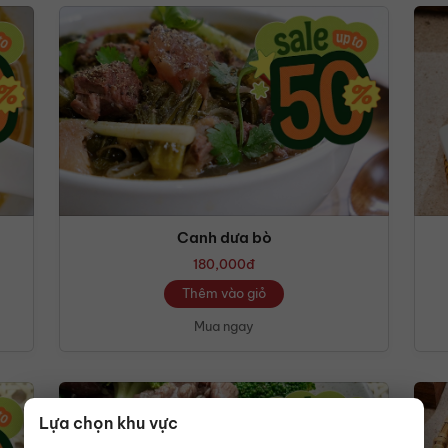
Canh dưa bò
180,000
đ
Thêm vào giỏ
Mua ngay
Lựa chọn khu vực