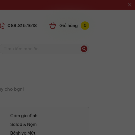
088.815.1618
Giỏ
0
ày cho bạn!
Cơm gia đình
Salad & Nộm
Bánh và Mứt