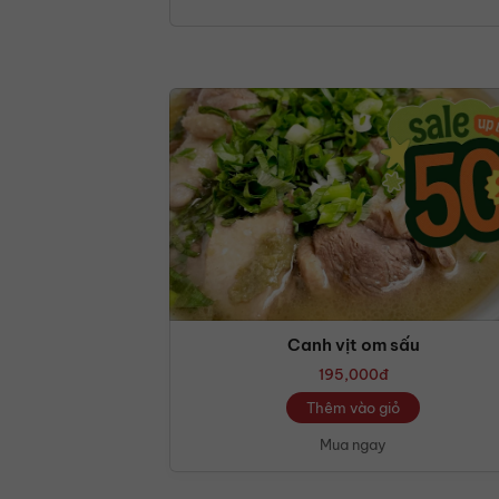
Canh vịt om sấu
195,000
đ
Thêm vào giỏ
Mua ngay