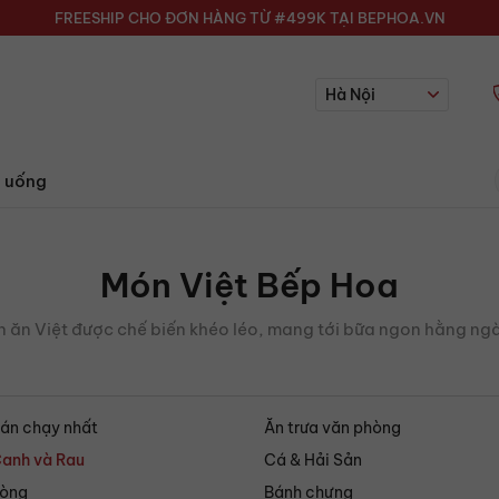
FREESHIP CHO ĐƠN HÀNG TỪ #499K TẠI BEPHOA.VN
Hà Nội
 uống
Món Việt Bếp Hoa
ăn Việt được chế biến khéo léo, mang tới bữa ngon hằng ng
án chạy nhất
Ăn trưa văn phòng
anh và Rau
Cá & Hải Sản
òng
Bánh chưng