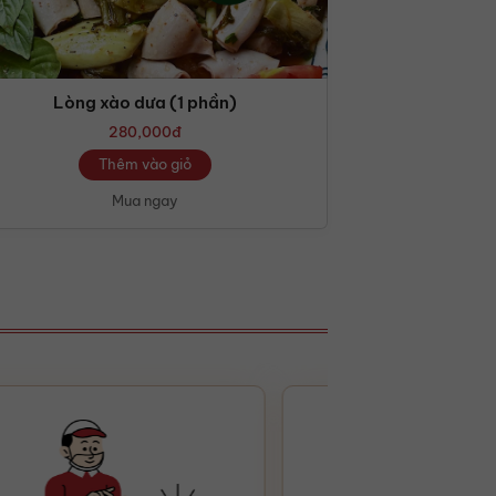
Lòng xào dưa (1 phần)
280,000
đ
Thêm vào giỏ
Mua ngay