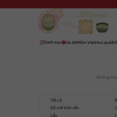
Ưu đãi
Món Việt
Hoa quả
Đồ
Danh mục
Những món 
Tất cả
B
Đồ chế biến sẵn
C
Lẩu
L