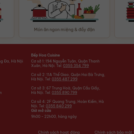
Món ăn ngon miệng & đầy đặn
Bếp Hoa Cuisine
ng Đa, Hà Nội
Cơ sở 1: 194 Nguyễn Tuân, Quận Thanh
Xuân, Hà Nội. Tel:
0355 354 799
Cơ sở 2: 11A Thể Giao, Quận Hai Bà Trưng,
Hà Nội. Tel:
0355 487 299
Cơ sở 3: 67 Trung Hoà, Quận Cầu Giấy,
m
Hà Nội. Tel:
0355 890 799
Cơ sở 4: 2F Quang Trung, Hoàn Kiếm, Hà
Nội. Tel:
0355 840 299
Giờ mở cửa
9h00 - 22h00, hàng ngày
Chính sách hoạt động
Chính sách bảo mật 