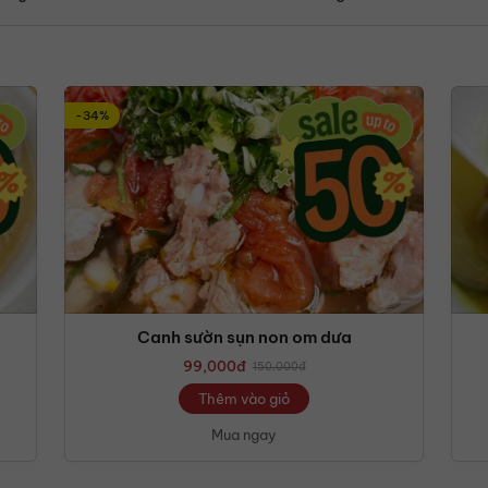
-34%
Canh sườn sụn non om dưa
99,000
đ
150,000
đ
Thêm vào giỏ
Mua ngay