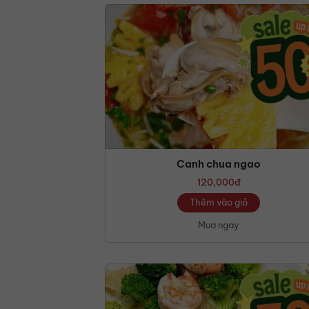
Canh chua ngao
120,000
đ
Thêm vào giỏ
Mua ngay