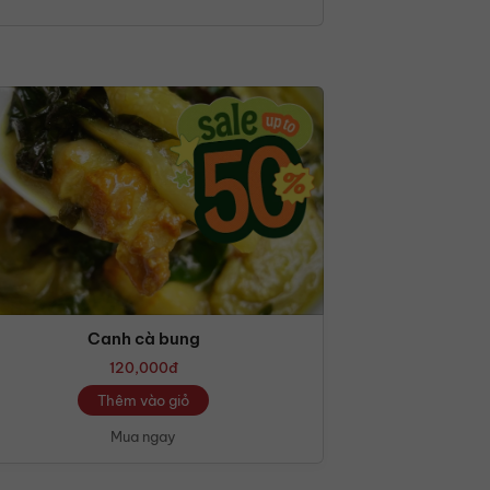
Canh cà bung
120,000
đ
Thêm vào giỏ
Mua ngay