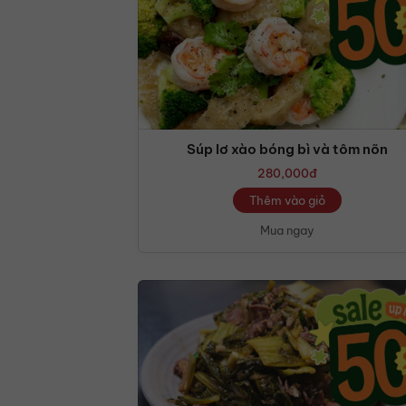
Súp lơ xào bóng bì và tôm nõn
280,000
đ
Thêm vào giỏ
Mua ngay