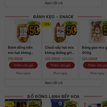
Xem tất cả
BÁNH KẸO - SNACK
-16%
Bánh đồng tiền
Chuối sấy hạt mix
Bỏng gạo mix g
mix hạt không
không đường gói
400g
đường gói 400g
400g
175,000
đ
125,000
đ
120,000
đ
150,000
đ
Thêm vào giỏ
Thêm vào giỏ
Thêm vào gi
Mua ngay
Mua ngay
Mua ngay
Xem tất cả
ĐỒ ĐÔNG LẠNH BẾP HOA
-14%