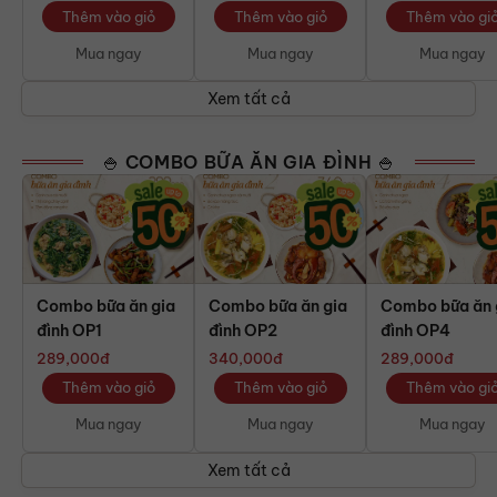
Thêm vào giỏ
Thêm vào giỏ
Thêm vào gi
Mua ngay
Mua ngay
Mua ngay
Xem tất cả
🍚 COMBO BỮA ĂN GIA ĐÌNH 🍚
Combo bữa ăn gia
Combo bữa ăn gia
Combo bữa ăn 
đình OP1
đình OP2
đình OP4
289,000
đ
340,000
đ
289,000
đ
Thêm vào giỏ
Thêm vào giỏ
Thêm vào gi
Mua ngay
Mua ngay
Mua ngay
Xem tất cả