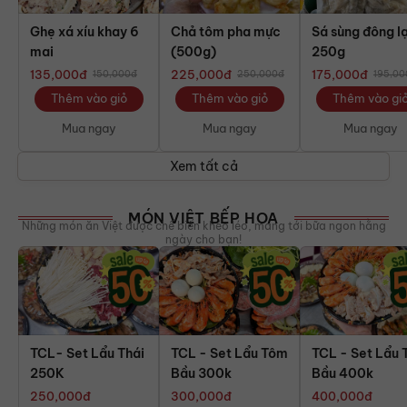
Ghẹ xá xíu khay 6
Chả tôm pha mực
Sá sùng đông l
mai
(500g)
250g
135,000
đ
225,000
đ
175,000
đ
150,000
đ
250,000
đ
195,00
Thêm vào giỏ
Thêm vào giỏ
Thêm vào gi
Mua ngay
Mua ngay
Mua ngay
Xem tất cả
MÓN VIỆT BẾP HOA
Những món ăn Việt được chế biến khéo léo, mang tới bữa ngon hằng
ngày cho bạn!
TCL- Set Lẩu Thái
TCL - Set Lẩu Tôm
TCL - Set Lẩu
250K
Bầu 300k
Bầu 400k
250,000
đ
300,000
đ
400,000
đ