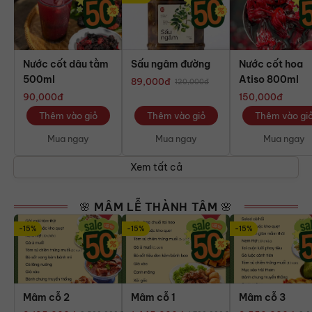
Nước cốt dâu tằm
Sấu ngâm đường
Nước cốt hoa
500ml
Atiso 800ml
89,000
đ
120,000
đ
90,000
đ
150,000
đ
Thêm vào giỏ
Thêm vào giỏ
Thêm vào gi
Mua ngay
Mua ngay
Mua ngay
Xem tất cả
🌸 MÂM LỄ THÀNH TÂM 🌸
-15%
-15%
-15%
Mâm cỗ 2
Mâm cỗ 1
Mâm cỗ 3