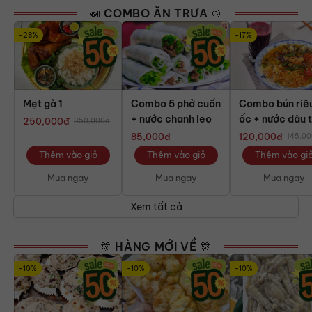
🍛 COMBO ĂN TRƯA 🍲
-28%
-17%
Mẹt gà 1
Combo 5 phở cuốn
Combo bún riê
+ nước chanh leo
ốc + nước dâu
250,000
đ
350,000
đ
85,000
đ
120,000
đ
145,00
Thêm vào giỏ
Thêm vào giỏ
Thêm vào gi
Mua ngay
Mua ngay
Mua ngay
Xem tất cả
🎊 HÀNG MỚI VỀ 🎊
-10%
-10%
-10%