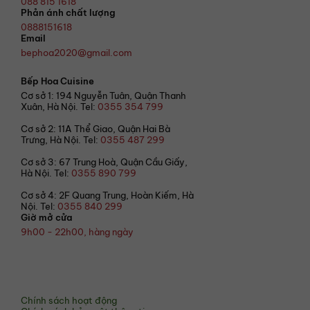
088 815 1618
Phản ánh chất lượng
0888151618
Email
bephoa2020@gmail.com
Bếp Hoa Cuisine
Cơ sở 1: 194 Nguyễn Tuân, Quận Thanh
Xuân, Hà Nội. Tel:
0355 354 799
Cơ sở 2: 11A Thể Giao, Quận Hai Bà
Trưng, Hà Nội. Tel:
0355 487 299
Cơ sở 3: 67 Trung Hoà, Quận Cầu Giấy,
Hà Nội. Tel:
0355 890 799
Cơ sở 4: 2F Quang Trung, Hoàn Kiếm, Hà
Nội. Tel:
0355 840 299
Giờ mở cửa
9h00 - 22h00, hàng ngày
© 2021 Bếp Hoa
Chính sách hoạt động