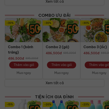
Xem tất cả
COMBO ƯU ĐÃI
-30%
-30%
-30%
Combo 1 (bánh
Combo 2 (gà)
Combo 3 (ốc)
tráng)
486,500
đ
486,500
đ
695,000
đ
695,0
486,500
đ
695,000
đ
Thêm vào giỏ
Thêm vào giỏ
Thêm vào gi
Mua ngay
Mua ngay
Mua ngay
Xem tất cả
TIỆN ÍCH GIA ĐÌNH
-15%
-20%
-23%