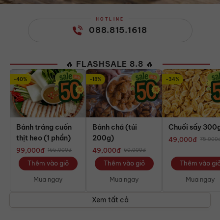
HOTLINE
088.815.1618
🔥 FLASHSALE 8.8 🔥
-40%
-18%
-34%
Bánh tráng cuốn
Bánh chả (túi
Chuối sấy 300
thịt heo (1 phần)
200g)
49,000
đ
75,000
99,000
đ
49,000
đ
165,000
đ
60,000
đ
Thêm vào giỏ
Thêm vào giỏ
Thêm vào gi
Mua ngay
Mua ngay
Mua ngay
Xem tất cả