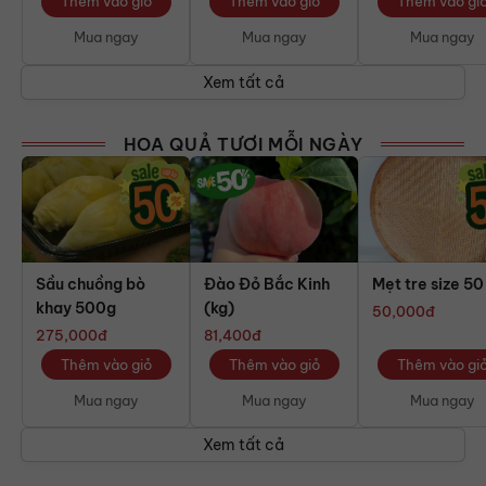
Thêm vào giỏ
Thêm vào giỏ
Thêm vào gi
Mua ngay
Mua ngay
Mua ngay
Xem tất cả
HOA QUẢ TƯƠI MỖI NGÀY
Sầu chuồng bò
Đào Đỏ Bắc Kinh
Mẹt tre size 50
khay 500g
(kg)
50,000
đ
275,000
đ
81,400
đ
Thêm vào giỏ
Thêm vào giỏ
Thêm vào gi
Mua ngay
Mua ngay
Mua ngay
Xem tất cả