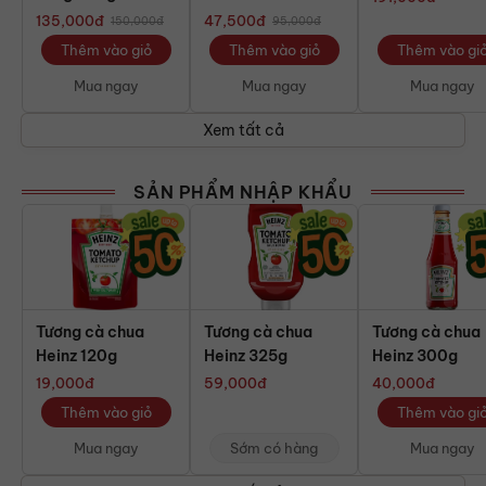
500g
135,000
đ
47,500
đ
150,000
đ
95,000
đ
Thêm vào giỏ
Thêm vào giỏ
Thêm vào gi
Mua ngay
Mua ngay
Mua ngay
Xem tất cả
SẢN PHẨM NHẬP KHẨU
Tương cà chua
Tương cà chua
Tương cà chua
Heinz 120g
Heinz 325g
Heinz 300g
19,000
đ
59,000
đ
40,000
đ
Thêm vào giỏ
Thêm vào gi
Mua ngay
Sớm có hàng
Mua ngay