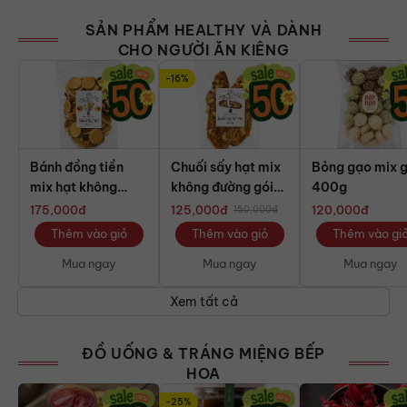
SẢN PHẨM HEALTHY VÀ DÀNH
CHO NGƯỜI ĂN KIÊNG
-16%
Bánh đồng tiền
Chuối sấy hạt mix
Bỏng gạo mix g
mix hạt không
không đường gói
400g
đường gói 400g
400g
175,000
đ
125,000
đ
120,000
đ
150,000
đ
Thêm vào giỏ
Thêm vào giỏ
Thêm vào gi
Mua ngay
Mua ngay
Mua ngay
Xem tất cả
ĐỒ UỐNG & TRÁNG MIỆNG BẾP
HOA
-25%