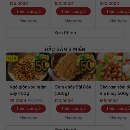
135,000
đ
150,000
đ
320,000
đ
Thêm vào giỏ
Thêm vào giỏ
Thêm vào gi
Mua ngay
Mua ngay
Mua ngay
Xem tất cả
ĐẶC SẢN 3 MIỀN
-25%
Ngô giòn xóc mắm
Cơm cháy Sài Gòn
Chả ram tôm đ
cay 450g
(500g)
Vip khay 500g
75,000
đ
120,000
đ
165,000
đ
100,000
đ
Thêm vào giỏ
Thêm vào giỏ
Thêm vào gi
Mua ngay
Mua ngay
Mua ngay
Xem tất cả