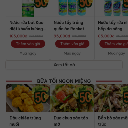
Nước rửa bát Kao
Nước tẩy trắng
Nước tẩy rửa n
diệt khuẩn hương
quần áo Rocket
bếp đa năng
nho chai 1250ml
Nhật Bản 1500ml
Mitsuei Nhật B
165,000
đ
95,000
đ
65,000
đ
195,000
đ
120,000
đ
85,000
600ml
Thêm vào giỏ
Thêm vào giỏ
Thêm vào gi
Mua ngay
Mua ngay
Mua ngay
Xem tất cả
BỮA TỐI NGON MIỆNG
Đậu chiên trứng
Dưa chua xào tóp
Bắp bò xào mă
muối
mỡ
trúc