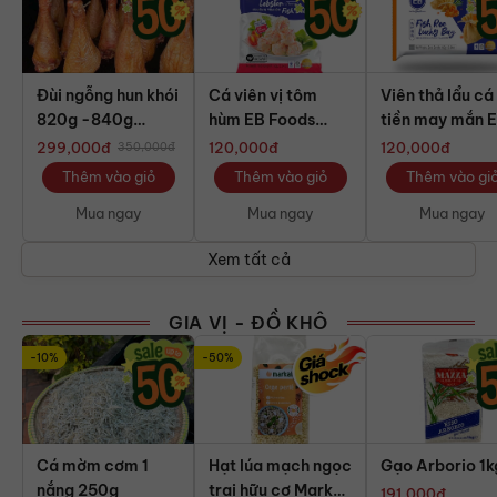
Đùi ngỗng hun khói
Cá viên vị tôm
Viên thả lẩu cá 
820g -840g
hùm EB Foods
tiền may mắn 
(chiếc)
Malaysia 500g
Foods Malaysi
299,000
đ
120,000
đ
120,000
đ
350,000
đ
150g
Thêm vào giỏ
Thêm vào giỏ
Thêm vào gi
Mua ngay
Mua ngay
Mua ngay
Xem tất cả
GIA VỊ - ĐỒ KHÔ
-10%
-50%
Cá mờm cơm 1
Hạt lúa mạch ngọc
Gạo Arborio 1k
nắng 250g
trai hữu cơ Markal
191,000
đ