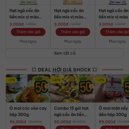
Hạt ngũ cốc ăn
Hạt ngũ cốc ăn
Hạt ngũ cốc ăn
liền mix vị màu
liền mix vị màu
liền mix vị màu
xanh lá gói mini
vàng gói mini
gói mini
3,000
đ
3,000
đ
3,000
đ
7,000
đ
7,000
đ
7,000
đ
Thêm vào giỏ
Thêm vào giỏ
Thêm vào gi
Mua ngay
Mua ngay
Mua ngay
Xem tất cả
💥 DEAL HỜI GIÁ SHOCK 💥
Sale upto 50%
-17%
-47%
-17%
Ô mai cóc xào cay
Combo 15 gói hạt
Ô mai mận sấy
hộp 300g
ngũ cốc ăn liền
dẻo hộp 300g
mix mini
99,000
đ
50,000
đ
99,000
đ
120,000
đ
95,000
đ
120,00